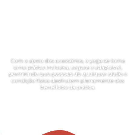
Com o apoio dos acessórios, o yoga se torna
uma prática inclusiva, segura e adaptável,
permitindo que pessoas de qualquer idade e
condição física desfrutem plenamente
dos
benefícios da prática.